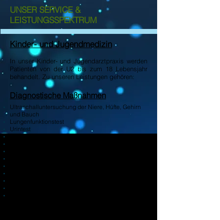
UNSER SERVICE &
LEISTUNGSSPEKTRUM
Kinder- und Jugendmedizin
In unser Kinder- und Jugendarztpraxis werden
Patienten von der U2 bis zum 18 Lebensjahr
behandelt. Zu unseren Leistungen gehören:
Diagnostische Maßnahmen
Ultraschalluntersuchung der Niere, Hüfte, Gehirn
und Bauch
Lungenfunktionstest
Urintest
Schnelltest für Streptokokkennachweis
Sehtest
Hörtest
Allergietest (Blut- und Hauttest)
Laboruntersuchungen
EKG
Sprachentwicklungstest
Psychomotorische Entwicklungsuntersuchungen
Berufstauglichkeitsuntersuchung
Therapeutische Maßnahmen